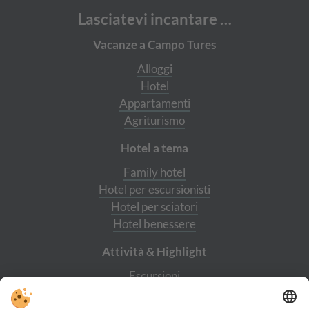
Lasciatevi incantare …
Vacanze a Campo Tures
Alloggi
Hotel
Appartamenti
Agriturismo
Hotel a tema
Family hotel
Hotel per escursionisti
Hotel per sciatori
Hotel benessere
Attività & Highlight
Escursioni
Castello di Tures