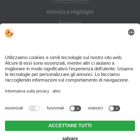
Attività & Highlight
Escursioni
Castello di Tures
Cascate di Riva
Cascade
Museo delle miniere Predoi
Skiworld Ahrntal
Nonostante il lavoro accurato e il costante aggiornamento dei contenuti, si
possono verificare errori. Non garantiamo la correttezza e la completezza di
tutte le informazioni. Per motivi di sicurezza, si prega di verificare chiedendo
direttamente sul posto all’organizzatore.
Sitemap
.
Note legali
.
Direttiva sulla privacy
.
Impostazioni cookie individuali
.
Part. IVA IT02365710215 .
© Webdesign by