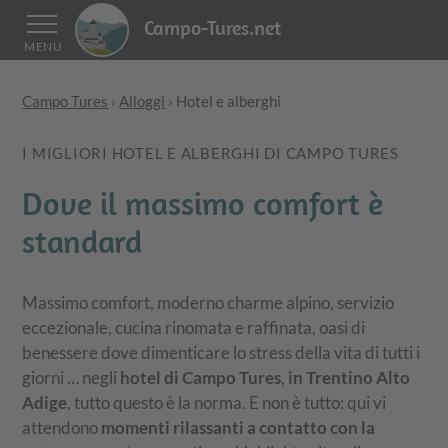
Campo-Tures.net
MENU
Campo Tures
›
Alloggi
›
Hotel e alberghi
I MIGLIORI HOTEL E ALBERGHI DI CAMPO TURES
Dove il massimo comfort è
standard
Massimo comfort, moderno charme alpino, servizio
eccezionale, cucina rinomata e raffinata, oasi di
benessere dove dimenticare lo stress della vita di tutti i
giorni … negli
hotel di Campo Tures
,
in Trentino Alto
Adige
, tutto questo è la norma. E non è tutto: qui vi
attendono
momenti rilassanti a contatto con la