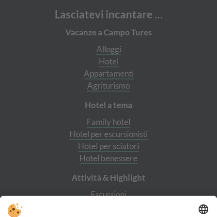
Lasciatevi incantare …
Vacanze a Campo Tures
Alloggi
Hotel
Appartamenti
Agriturismo
Hotel a tema
Family hotel
Hotel per escursionisti
Hotel per sciatori
Hotel benessere
Attività & Highlight
Escursioni
Castello di Tures